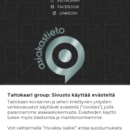
INSTAGRAM
FACEBOOK
LINKEDIN
Taitokaari group: Sivusto käyttää evästeitä
Taitokaari-konsernin ja siihen linkittyvien yritysten
verkkosivustot käyttävät evästeitä (”cookies”), joilla
parannamme asiakaskokemusta. Evästeiden käyttö
tukee myös tilastointia ja markkinointiamme.
Voit valitsemalla ”Hyväksy kaikki” antaa suostumuksesi