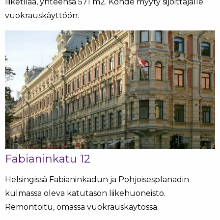
liiketilaa, yhteensä 571 m2. Kohde myyty sijoittajalle
vuokrauskäyttöön.
Fabianinkatu 12
Helsingissä Fabianinkadun ja Pohjoisesplanadin
kulmassa oleva katutason liikehuoneisto.
Remontoitu, omassa vuokrauskäytössä.