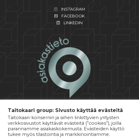
INSTAGRAM
FACEBOOK
LINKEDIN
Taitokaari group: Sivusto käyttää evästeitä
Taitokaari-konsernin ja siihen linkittyvien yritysten
verkkosivustot käyttävät evästeitä (”cookies”), joilla
parannamme asiakaskokemusta. Evästeiden käyttö
tukee myös tilastointia ja markkinointiamme.