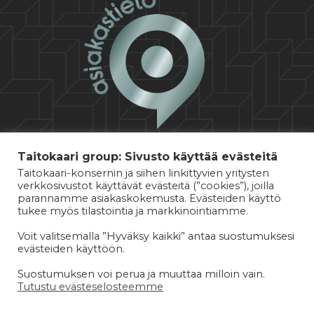
Taitokaari group: Sivusto käyttää evästeitä
Taitokaari-konsernin ja siihen linkittyvien yritysten
verkkosivustot käyttävät evästeitä (”cookies”), joilla
parannamme asiakaskokemusta. Evästeiden käyttö
tukee myös tilastointia ja markkinointiamme.
Voit valitsemalla ”Hyväksy kaikki” antaa suostumuksesi
evästeiden käyttöön.
© 2026 TAITOKAARI OY
Suostumuksen voi perua ja muuttaa milloin vain.
·
·
KÄYTTÖEHDOT
TAITOKAARI-KONSERNIN YLEISET SOPIMUSEHDOT
Tutustu evästeselosteemme
TIETOSUOJASELOSTE