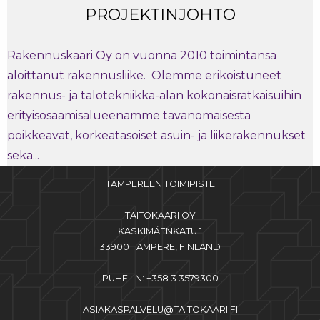
PROJEKTINJOHTO
Rakennuskaari Oy on vuonna 2010 toimintansa
aloittanut rakennusliike. Olemme erikoistuneet
rakennus- ja talotekniikka-alan kokonaisratkaisuihin
erityisosaamisalueenamme tavanomaisesta
poikkeavat, korkeatasoiset asuin- ja liikerakennukset
sekä...
TAMPEREEN TOIMIPISTE
TAITOKAARI OY
KASKIMÄENKATU 1
33900 TAMPERE, FINLAND
PUHELIN: +358 3 3579300
ASIAKASPALVELU@TAITOKAARI.FI