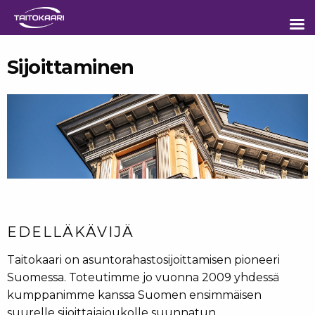
Sisältöön
Sijoittaminen
EDELLÄKÄVIJÄ
Taitokaari on asuntorahastosijoittamisen pioneeri
Suomessa. Toteutimme jo vuonna 2009 yhdessä
kumppanimme kanssa Suomen ensimmäisen
suurelle sijoittajajoukolle suunnatun