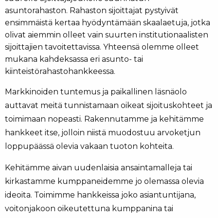
asuntorahaston. Rahaston sijoittajat pystyivät
ensimmäistä kertaa hyödyntämään skaalaetuja, jotka
olivat aiemmin olleet vain suurten institutionaalisten
sijoittajien tavoitettavissa. Yhteensä olemme olleet
mukana kahdeksassa eri asunto- tai
kiinteistörahastohankkeessa.
Markkinoiden tuntemus ja paikallinen läsnäolo
auttavat meitä tunnistamaan oikeat sijoituskohteet ja
toimimaan nopeasti. Rakennutamme ja kehitämme
hankkeet itse, jolloin niistä muodostuu arvoketjun
loppupäässä olevia vakaan tuoton kohteita.
Kehitämme aivan uudenlaisia ansaintamalleja tai
kirkastamme kumppaneidemme jo olemassa olevia
ideoita. Toimimme hankkeissa joko asiantuntijana,
voitonjakoon oikeutettuna kumppanina tai