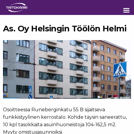
Sisältöön
As. Oy Helsingin Töölön Helmi
Osoitteessa Runeberginkatu 55 B sijaitseva
funkkistyylinen kerrostalo. Kohde täysin saneerattu,
10 kpl tasokkaita asuinhuoneistoja 104-162,5 m2.
Myyty omistusasunnoiksi.