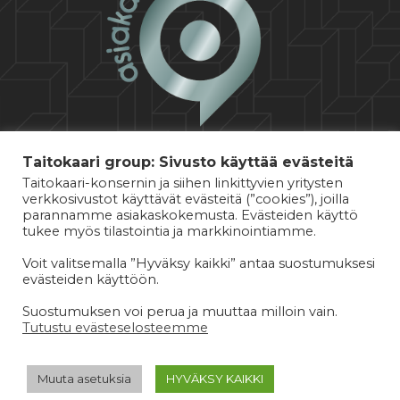
Taitokaari group: Sivusto käyttää evästeitä
Taitokaari-konsernin ja siihen linkittyvien yritysten
verkkosivustot käyttävät evästeitä (”cookies”), joilla
parannamme asiakaskokemusta. Evästeiden käyttö
tukee myös tilastointia ja markkinointiamme.
Voit valitsemalla ”Hyväksy kaikki” antaa suostumuksesi
evästeiden käyttöön.
© 2026 TAITOKAARI OY
Suostumuksen voi perua ja muuttaa milloin vain.
·
·
KÄYTTÖEHDOT
TAITOKAARI-KONSERNIN YLEISET SOPIMUSEHDOT
Tutustu evästeselosteemme
TIETOSUOJASELOSTE
FI
EN
(
Englanti
)
Muuta asetuksia
HYVÄKSY KAIKKI