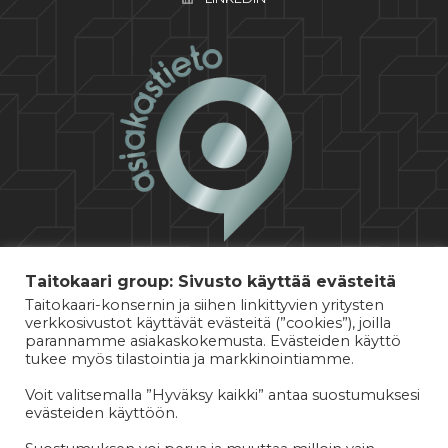
Taitokaari group: Sivusto käyttää evästeitä
Taitokaari-konsernin ja siihen linkittyvien yritysten
verkkosivustot käyttävät evästeitä (”cookies”), joilla
parannamme asiakaskokemusta. Evästeiden käyttö
tukee myös tilastointia ja markkinointiamme.
Voit valitsemalla ”Hyväksy kaikki” antaa suostumuksesi
evästeiden käyttöön.
© 2026 TAITOKAARI OY
·
·