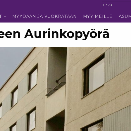
T
MYYDÄÄN JA VUOKRATAAN
MYY MEILLE
ASU
een Aurinkopyörä