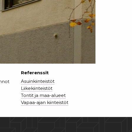
Referenssit
Asuinkiinteistöt
unnot
Liikekiinteistöt
Tontit ja maa-alueet
Vapaa-ajan kiinteistöt