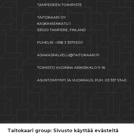
TAMPEREEN TOIMIPISTE
TAITOKAARI OY
KASKIMÄENKATU 1
33900 TAMPERE, FINLAND
PUHELIN: +358 3 3579300
ASIAKASPALVELU@TAITOKAARI.FI
TOIMISTO AVOINNA ARKISIN KLO 9-16.
ASUNTOMYYNTI JA VUOKRAUS, PUH. 03 357 9340.
Taitokaari group: Sivusto käyttää evästeitä